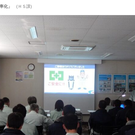
率化」
(ＨＳ課)