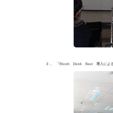
３． 「Ricoh Desk Navi 導入に