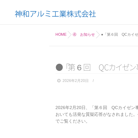
HOME
④ お知らせ
●「第６回 QCカイゼ
●
「
第６回 Q
C
カ
イ
ゼ
ン
2026年2月20日
2026年2月20日、「第６回 QCカイ
おいても活発な質疑応答がなされました。
でご覧ください。