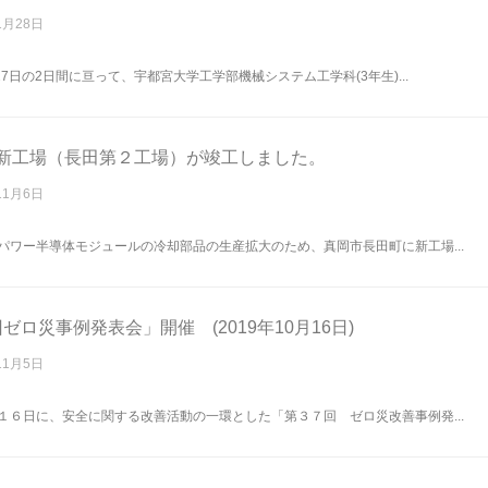
1月28日
27日の2日間に亘って、宇都宮大学工学部機械システム工学科(3年生)...
新工場（長田第２工場）が竣工しました。
11月6日
パワー半導体モジュールの冷却部品の生産拡大のため、真岡市長田町に新工場...
回ゼロ災事例発表会」開催 (2019年10月16日)
11月5日
１６日に、安全に関する改善活動の一環とした「第３７回 ゼロ災改善事例発...