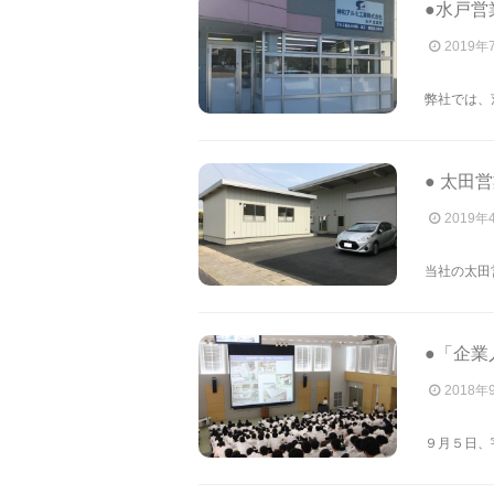
●水戸営
2019年
弊社では、
● 太田
2019年
当社の太田
●「企業
2018年
９月５日、