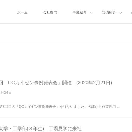
ホーム
会社案内
事業紹介
設備紹介
回 QCカイゼン事例発表会」開催 (2020年2月21日)
2月24日
第3回目の「QCカイゼン事例発表会」を行ないました。各課から作業性/生...
大学・工学部(３年生) 工場見学に来社