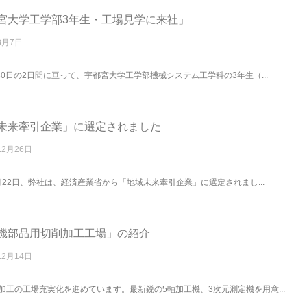
宮大学工学部3年生・工場見学に来社」
8月7日
、30日の2日間に亘って、宇都宮大学工学部機械システム工学科の3年生（...
未来牽引企業」に選定されました
12月26日
2月22日、弊社は、経済産業省から「地域未来牽引企業」に選定されまし...
機部品用切削加工工場」の紹介
12月14日
加工の工場充実化を進めています。最新鋭の5軸加工機、3次元測定機を用意...