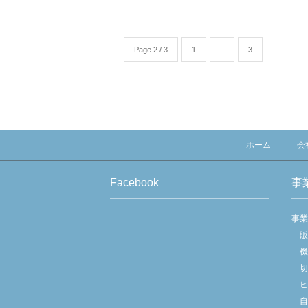
Page 2 / 3
1
2
3
ホーム
会
Facebook
事
事
販
機
切
ヒ
自