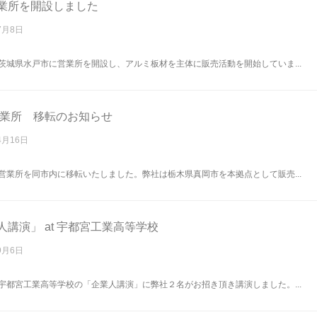
業所を開設しました
7月8日
茨城県水戸市に営業所を開設し、アルミ板材を主体に販売活動を開始していま...
営業所 移転のお知らせ
4月16日
営業所を同市内に移転いたしました。弊社は栃木県真岡市を本拠点として販売...
人講演」 at 宇都宮工業高等学校
9月6日
宇都宮工業高等学校の「企業人講演」に弊社２名がお招き頂き講演しました。...