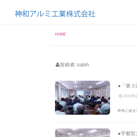
HOME
投稿者:
satoh
●「第３
2020年
昨年に続き
●宇都宮