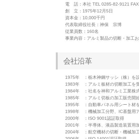
電 話：本社 TEL 0285-82-9121 FAX 
創 立：1975年12月5日
資本金：10,000千円
代表取締役社長：神保 宗博
従業員数：160名
事業内容：アルミ製品の切断・加工お
会社沿革
1975年 ：栃木神鋼サッシ（株）
1983年 ：アルミ板材の切断加工を
1984年 ：社名を神和アルミ工業株
1985年 ：アルミ切板の加工販売開
1995年 ：自動車パネル用シート材
1998年 ：機械加工分野、IC基盤
2000年 ：ISO 9001認証取得
2001年 ：半導体、液晶製造装置用
2004年 ：航空機材の切断・機械加
2006年 ：ISO 14001認証取得