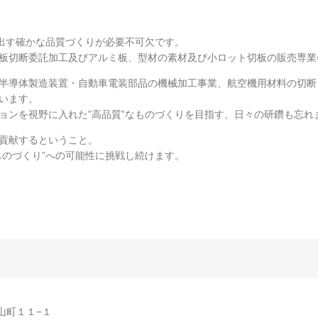
み出す確かな品質づくりが必要不可欠です。
板切断委託加工及びアルミ板、型材の素材及び小ロット切板の販売専業
半導体製造装置・自動車電装部品の機械加工事業、航空機用材料の切断
います。
ョンを視野に入れた”高品質”なものづくりを目指す、日々の研鑽も忘れ
貢献するということ。
ものづくり”への可能性に挑戦し続けます。
松山町１１−１